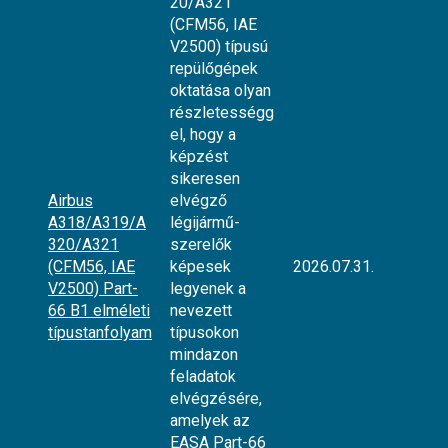
20/A321
(CFM56, IAE
V2500) típusú
repülőgépek
oktatása olyan
részletességg
el, hogy a
képzést
sikeresen
Airbus
elvégző
A318/A319/A
légijármű-
320/A321
szerelők
(CFM56, IAE
képesek
2026.07.31.
V2500) Part-
legyenek a
66 B1 elméleti
nevezett
típustanfolyam
típusokon
mindazon
feladatok
elvégzésére,
amelyek az
EASA Part-66