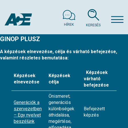
HÍREK
KERESÉS
GINOP PLUSZ
A képzések elnevezése, célja és várható befejezése,
valamint részletes bemutatása:
Képzések
Képzések
Képzések
várható
elnevezése
célja
befejezése
Önismeret;
Generációk a
generációs
szervezetben
különbségek
Befejezett
– Egy nyelvet
áthidalása,
képzés
beszélünk
megértése,
elfogadása.