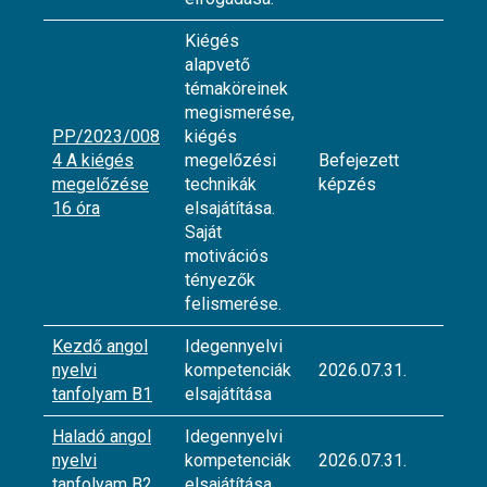
Kiégés
alapvető
témaköreinek
megismerése,
PP/2023/008
kiégés
4 A kiégés
megelőzési
Befejezett
megelőzése
technikák
képzés
16 óra
elsajátítása.
Saját
motivációs
tényezők
felismerése.
Kezdő angol
Idegennyelvi
nyelvi
kompetenciák
2026.07.31.
tanfolyam B1
elsajátítása
Haladó angol
Idegennyelvi
nyelvi
kompetenciák
2026.07.31.
tanfolyam B2
elsajátítása