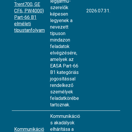
légijármű-
Trent700, GE
szerelők
CF6, PW4000)
2026.07.31.
képesen
Part-66 B1
legyenek a
elméleti
nevezett
típustanfolyam
típuson
mindazon
feladatok
elvégzésére,
amelyek az
EASA Part-66
B1 kategóriás
jogosítással
rendelkező
személyek
feladatkörébe
tartoznak.
Kommunikáció
s akadályok
Kommunikáció
elhárítása a