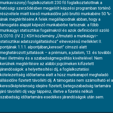
munkaviszony) foglalkoztatott 230 fő foglalkoztatottnak a
hatósági szerződésben megjelölt képzési programban történő
részvétele miatt kieső munkaidőre jutó bruttó munkabére 50 %-
ának megtérítésére.A felek megállapodnak abban, hogy a
támogatás alapját képező munkabérbe tartoznak: a főbb
munkaügyi statisztikai fogalmakról és azok definícióiról szóló
3/2010. (IV. 2.) KSH közlemény „Útmutató a munkaügyi–
statisztikai adatszolgáltatáshoz” elnevezésű melléklet II.
pontjának 1.1.1. alpontjában„kereset” címszó alatt
meghatározott juttatások – a prémium, a jutalom, 13. és további
havi illetmény és a szabadságmegváltás kivételével. Nem
kerülnek megtérítésre az alábbi jogcímeken kifizetett
járandóságok: a helyettesítési díj, a foglalkoztatási
kötelezettség időtartama alatt a húsz munkanapot meghaladó
állásidőre fizetett távolléti díj. A támogatás nem számolható el a
keresőképtelenség idejére fizetett, betegszabadság tartamára
járó távolléti díj vagy táppénz, illetve a fizetés nélküli
szabadság időtartamára esedékes járandóságok után sem.