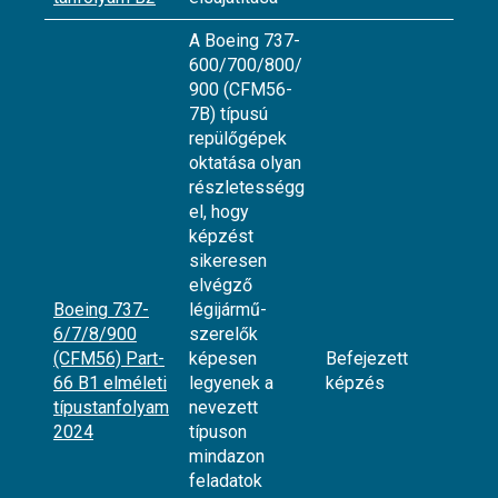
A Boeing 737-
600/700/800/
900 (CFM56-
7B) típusú
repülőgépek
oktatása olyan
részletességg
el, hogy
képzést
sikeresen
elvégző
Boeing 737-
légijármű-
6/7/8/900
szerelők
(CFM56) Part-
képesen
Befejezett
66 B1 elméleti
legyenek a
képzés
típustanfolyam
nevezett
2024
típuson
mindazon
feladatok