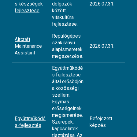
s készségek
dolgozók
2026.07.31.
fejlesztése
között,
vitakultúra
fejlesztése.
Repülőgépes
Aircraft
szakirányú
Maintenance
2026.07.31.
alapismeretek
Assistant
megszerzése.
Együttműködé
s fejlesztése
által erősödjön
a közösségi
szellem.
Egymás
erősségeinek
megismerése.
Együttműködé
Befejezett
Szerepek,
s-fejlesztés
képzés
kapcsolatok
tisztázása. Az