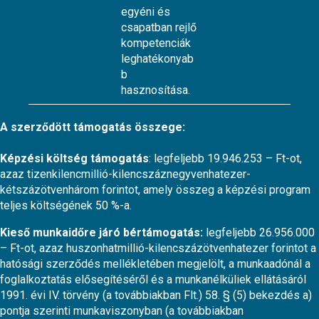
egyéni és
csapatban rejlő
kompetenciák
leghatékonyab
b
hasznosítása.
A szerződött támogatás összege:
Képzési költség támogatás
: legfeljebb 19.946.253 – Ft-ot,
azaz tizenkilencmillió-kilencszáznegyvenhatezer-
kétszázötvenhárom forintot, amely összeg a képzési program
teljes költségének 50 %-a.
Kieső munkaidőre járó bértámogatás:
legfeljebb 26.956.000
– Ft-ot, azaz huszonhatmillió-kilencszázötvenhatezer forintot a
hatósági szerződés mellékletében megjelölt, a munkaadónál a
foglalkoztatás elősegítéséről és a munkanélküliek ellátásáról
1991. évi IV. törvény (a továbbiakban Flt.) 58. § (5) bekezdés a)
pontja szerinti munkaviszonyban (a továbbiakban