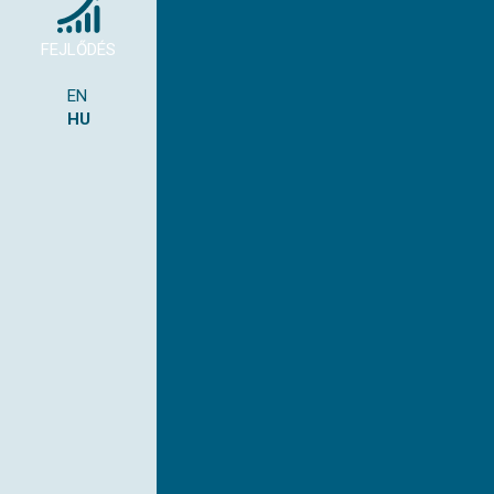
FEJLŐDÉS
EN
HU