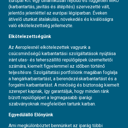
Európai Kft. egy dinamikusan fejlődő és független MRO
(karbantartás, javítás és átépítés) szervezetté vált,
jelentős jelenléttel az európai légiiparban. Éveken
átívelő utunkat átalakulás, növekedés és kiválóságra
való elkötelezettség jellemezte.
Elkötelezettségünk
Az Aeroplexnél elkötelezettek vagyunk a
csúcsminőségű karbantartási szolgáltatások nyújtása
iránt utas- és teherszállító repülőgépek üzemeltetői
számára, kiemelt figyelemmel az időben történő
teljesítésre. Szolgáltatási portfóliónk magában foglalja
a hangárkarbantartást, a berendezéskarbantartást és a
forgalmi karbantartást. A minőség és biztonság kiemelt
szerepet kapnak, így garantáljuk, hogy minden ránk
bízott repülőgépet a legmagasabb iparági
szabványoknak megfelelően tartunk karban.
Egyedülálló Előnyünk
Ami megkülönböztet bennünket az iparág többi