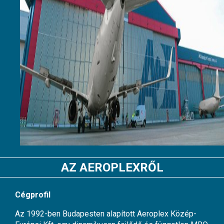
AZ AEROPLEXRŐL
Cégprofil
Az 1992-ben Budapesten alapított Aeroplex Közép-