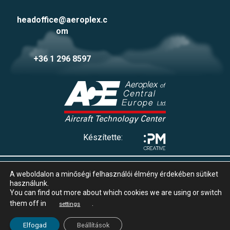
headoffice@aeroplex.c
om
+36 1 296 8597
Készítette:
Adatvédelmi tájékoztató
A weboldalon a minőségi felhasználói élmény érdekében sütiket
Impresszum
használunk.
Süti beállítások
You can find out more about which cookies we are using or switch
Whistleblowing
them off in
.
settings
© 2025 Aeroplex
Elfogad
Beállítások