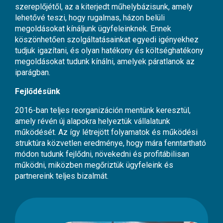
szereplőjétől, az a kiterjedt műhelybázisunk, amely
lehetővé teszi, hogy rugalmas, házon belüli
megoldásokat kínáljunk ügyfeleinknek. Ennek
köszönhetően szolgáltatásainkat egyedi igényekhez
tudjuk igazítani, és olyan hatékony és költséghatékony
megoldásokat tudunk kínálni, amelyek páratlanok az
iparágban.
Fejlődésünk
2016-ban teljes reorganizáción mentünk keresztül,
amely révén új alapokra helyeztük vállalatunk
működését. Az így létrejött folyamatok és működési
struktúra közvetlen eredménye, hogy mára fenntartható
módon tudunk fejlődni, növekedni és profitábilisan
működni, miközben megőriztük ügyfeleink és
partnereink teljes bizalmát.