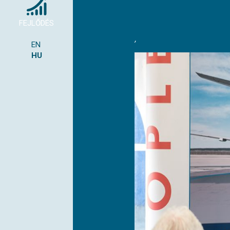
FEJLŐDÉS
,
EN
HU