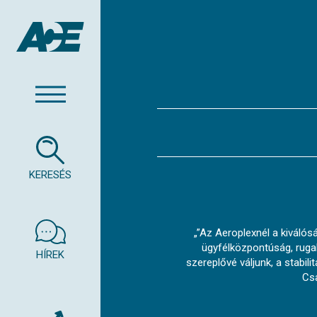
KERESÉS
„”Az Aeroplexnél a kiválós
ügyfélközpontúság, rugal
HÍREK
szereplővé váljunk, a stabil
Csa