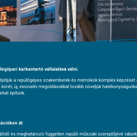
giipari karbantartó vállalatává válni.
elépítjük a repülőgépes szakemberek és mérnökök komplex képzését 
k körét, új, innovatív megoldásokkal tovább növeljük hatékonyságun
árkát építünk.
rációkon át
jlődő és meghatározó független repülő-műszaki szereplőjévé válunk. 