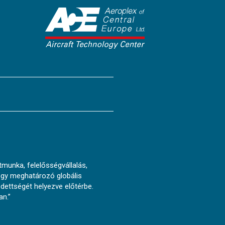
tmunka, felelősségvállalás,
hogy meghatározó globális
edettségét helyezve előtérbe.
an.”