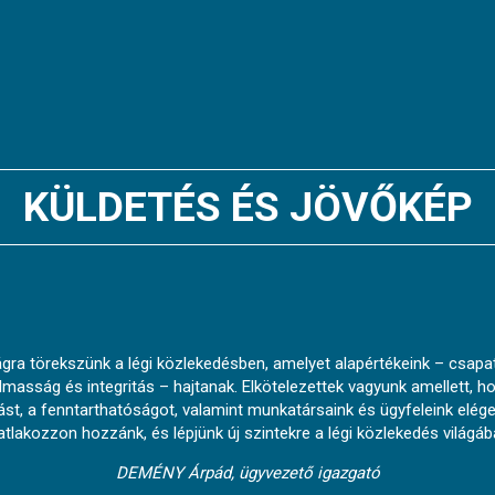
KÜLDETÉS ÉS JÖVŐKÉP
ágra törekszünk a légi közlekedésben, amelyet alapértékeink – csapa
masság és integritás – hajtanak. Elkötelezettek vagyunk amellett, 
itást, a fenntarthatóságot, valamint munkatársaink és ügyfeleink elég
tlakozzon hozzánk, és lépjünk új szintekre a légi közlekedés világáb
DEMÉNY Árpád, ügyvezető igazgató