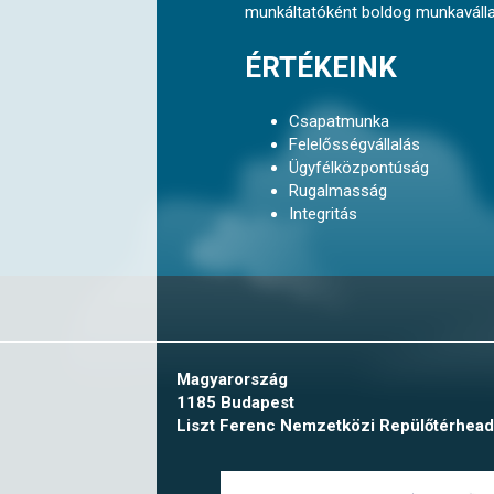
munkáltatóként boldog munkavállal
ÉRTÉKEINK
Csapatmunka
Felelősségvállalás
Ügyfélközpontúság
Rugalmasság
Integritás
Magyarország
1185 Budapest
Liszt Ferenc Nemzetközi Repülőtér
head