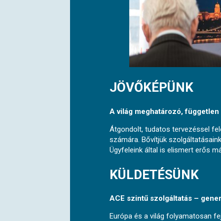
JÖVŐKÉP
ÜNK
A világ meghatározó, független lé
Átgondolt, tudatos tervezéssel f
számára. Bővítjük szolgáltatásain
Ügyfeleink által is elismert erős m
KÜLDETÉS
ÜNK
ACE szintű szolgáltatás – gene
Európa és a világ folyamatosan fe