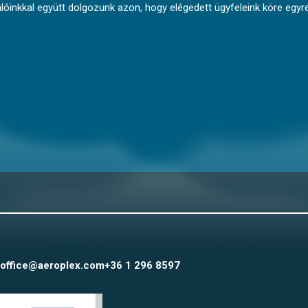
óinkkal együtt dolgozunk azon, hogy elégedett ügyfeleink köre egyre
office@aeroplex.com
+36 1 296 8597