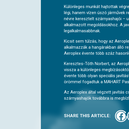
Különleges munkát hajtottak végre
légi, hanem vízen úszó járművek r
névre keresztelt szárnyashajói – 
alkalmazott megoldásokhoz. A javí
legalkalmasabbnak.
Kicsit sem túlzás, hogy az Aeropl
alkalmazzák a hangárakban álló r
Aeroplex évente több száz hasonló 
Keresztes-Tóth Norbert, az Aeropl
vissza a különleges megbízásoktól
évente több olyan speciális javítá
örömmel fogadtuk a MAHART PassNa
Az Aeroplex által végzett javítás 
szárnyashajók továbbra is megbízh
SHARE THIS ARTICLE: