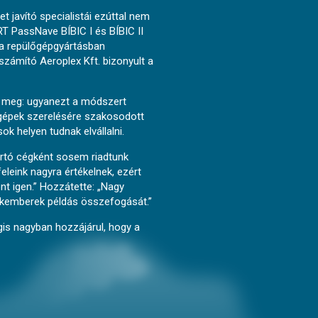
 javító specialistái ezúttal nem
T PassNave BÍBIC I és BÍBIC II
 a repülőgépgyártásban
számító Aeroplex Kft. bizonyult a
ák meg: ugyanezt a módszert
 gépek szerelésére szakosodott
k helyen tudnak elvállalni.
artó cégként sosem riadtunk
leink nagyra értékelnek, ezért
nt igen.” Hozzátette: „Nagy
akemberek példás összefogását.”
gis nagyban hozzájárul, hogy a