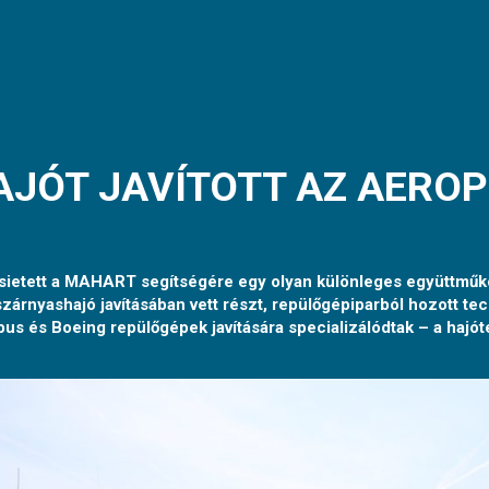
JÓT JAVÍTOTT AZ AEROP
x sietett a MAHART segítségére egy olyan különleges együttmű
zárnyashajó javításában vett részt, repülőgépiparból hozott te
s és Boeing repülőgépek javítására specializálódtak – a hajóte