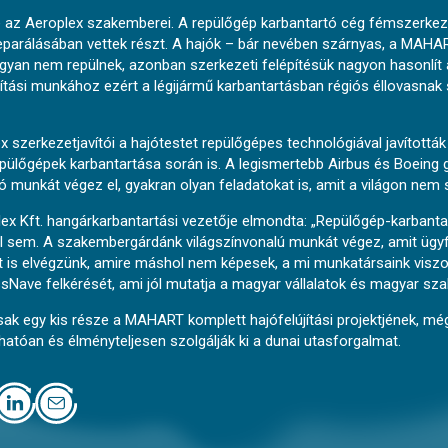
 az Aeroplex szakemberei. A repülőgép karbantartó cég fémszerkezet
eparálásában vettek részt. A hajók – bár nevében szárnyas, a MAHAR
ugyan nem repülnek, azonban szerkezeti felépítésük nagyon hasonlít
tási munkához ezért a légijármű karbantartásban régiós éllovasnak 
ex szerkezetjavítói a hajótestet repülőgépes technológiával javított
epülőgépek karbantartása során is. A legismertebb Airbus és Boeing
munkát végez el, gyakran olyan feladatokat is, amit a világon nem so
ex Kft. hangárkarbantartási vezetője elmondta: „Repülőgép-karbant
 sem. A szakembergárdánk világszínvonalú munkát végez, amit ügyfe
st is elvégzünk, amire máshol nem képesek, a mi munkatársaink viszo
ve felkérését, ami jól mutatja a magyar vállalatok és magyar sz
csak egy kis része a MAHART komplett hajófelújítási projektjének, mé
atóan és élményteljesen szolgálják ki a dunai utasforgalmat.