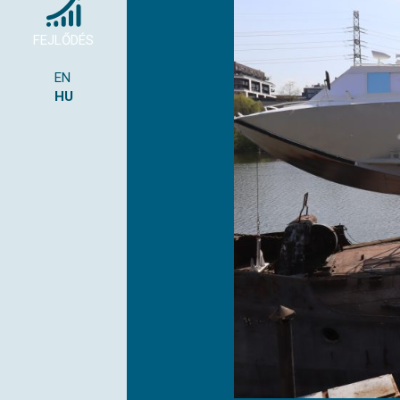
FEJLŐDÉS
EN
HU