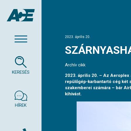
2023. április 20.
SZÁRNYASHA
Archív cikk
KERESÉS
2023. április 20. – Az Aerople
repülőgép-karbantartó cég két s
szakemberei számára – bár Airbu
kihívást.
HÍREK