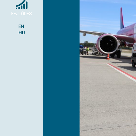
FEJLŐDÉS
EN
HU