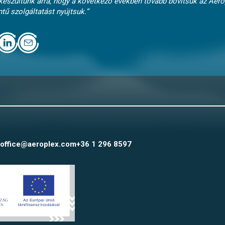
észültünk arra, hogy a következő években tovább bővítsük az Aerop
tű szolgáltatást nyújtsuk.”
office@aeroplex.com
+36 1 296 8597