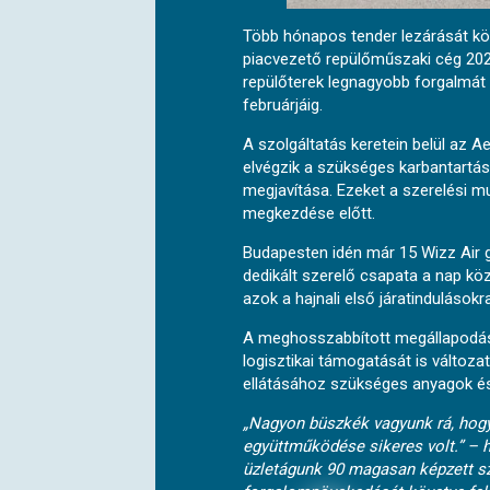
Több hónapos tender lezárását köv
piacvezető repülőműszaki cég 2021
repülőterek legnagyobb forgalmát 
februárjáig.
A szolgáltatás keretein belül az A
elvégzik a szükséges karbantartáso
megjavítása. Ezeket a szerelési m
megkezdése előtt.
Budapesten idén már 15 Wizz Air g
dedikált szerelő csapata a nap kö
azok a hajnali első járatindulások
A meghosszabbított megállapodás é
logisztikai támogatását is változat
ellátásához szükséges anyagok és e
„Nagyon büszkék vagyunk rá, hogy 
együttműködése sikeres volt.” – h
üzletágunk 90 magasan képzett sz