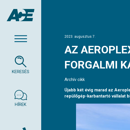
2023. augusztus 7.
AZ AEROPLEX
FORGALMI K
KERESÉS
Archív cikk
Újabb két évig marad az Aeropl
repülőgép-karbantartó vállalat bi
HÍREK