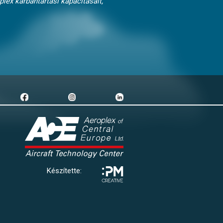
lex karbantartási kapacitásait,
Készítette: