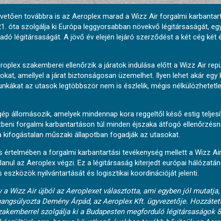
etően továbbra is az Aeroplex marad a Wizz Air forgalmi karbantart
. óta szolgálja ki Európa leggyorsabban növekvő légitársaságát, eg
adó légitársaságát. A jövő év elején lejáró szerződést a két cég két
eroplex szakemberei ellenőrzik a járatok indulása előtt a Wizz Air re
kat, amellyel a járat biztonságosan üzemelhet. Ilyen lehet akár egy
unkákat az utasok legtöbbször nem is észlelik, mégis nélkülözhetetl
ép állomásozik, amelyek mindennap kora reggeltől késő estig teljesí
zbeni forgalmi karbantartáson túl minden éjszaka átfogó ellenőrzésne
ra kifogástalan műszaki állapotban fogadják az utasokat.
rtelmében a forgalmi karbantartási tevékenység mellett a Wizz Air t
lanul az Aeroplex végzi. Ez a légitársaság kiterjedt európai hálózatá
szközök nyilvántartását és logisztikai koordinációját jelenti.
a Wizz Air újból az Aeroplexet választotta, ami egyben jól mutatja,
angsúlyozta Demény Árpád, az Aeroplex Kft. ügyvezetője. Hozzátett
akemberrel szolgálja ki a Budapesten megforduló légitársaságok 8