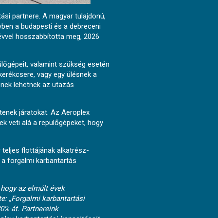
ási partnere. A magyar tulajdonú,
yben a budapesti és a debreceni
 évvel hosszabbította meg, 2026
pülőgépeit, valamint szükség esetén
 kerékcsere, vagy egy ülésnek a
enek lehetnek az utazás
tenek járatokat. Az Aeroplex
k veti alá a repülőgépeket, hogy
eljes flottájának alkatrész-
n a forgalmi karbantartás
 hogy az elmúlt évek
e: „Forgalmi karbantartási
0%-át. Partnereink