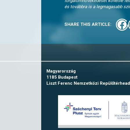
forgalomnövekedését követve felk
és továbbra is a legmagasabb szin
SHARE THIS ARTICLE:
Magyarország
1185 Budapest
Liszt Ferenc Nemzetközi Repülőtér
head