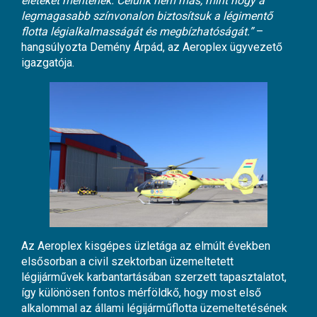
életeket mentenek. Célunk nem más, mint hogy a
legmagasabb színvonalon biztosítsuk a légimentő
flotta légialkalmasságát és megbízhatóságát.”
–
hangsúlyozta Demény Árpád, az Aeroplex ügyvezető
igazgatója.
Az Aeroplex kisgépes üzletága az elmúlt években
elsősorban a civil szektorban üzemeltetett
légijárművek karbantartásában szerzett tapasztalatot,
így különösen fontos mérföldkő, hogy most első
alkalommal az állami légijárműflotta üzemeltetésének