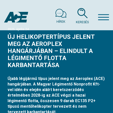
HÍREK
KERESÉS
2025. április 24.
ÚJ HELIKOPTERTÍPUS JELENT
MEG AZ AEROPLEX
HANGÁRJÁBAN – ELINDULT A
LÉGIMENTŐ FLOTTA
KARBANTARTÁSA
Újabb légijármű típus jelent meg az Aeroplex (ACE)
hangárjában. A Magyar Légimentő Nonprofit Kft-
vel idén év elején aláírt keretszerződés
értelmében 2028-ig az ACE végzi a hazai
légimentő flotta, összesen 9 darab EC135 P2+
típusú mentőhelikopter tervezett és nem
tervezett karbantartását.