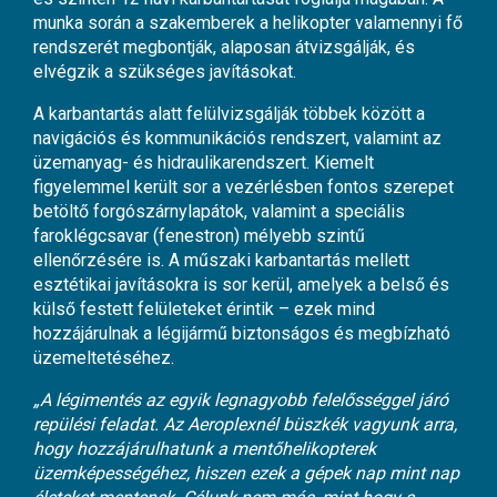
munka során a szakemberek a helikopter valamennyi fő
rendszerét megbontják, alaposan átvizsgálják, és
elvégzik a szükséges javításokat.
A karbantartás alatt felülvizsgálják többek között a
navigációs és kommunikációs rendszert, valamint az
üzemanyag- és hidraulikarendszert. Kiemelt
figyelemmel került sor a vezérlésben fontos szerepet
betöltő forgószárnylapátok, valamint a speciális
faroklégcsavar (fenestron) mélyebb szintű
ellenőrzésére is. A műszaki karbantartás mellett
esztétikai javításokra is sor kerül, amelyek a belső és
külső festett felületeket érintik – ezek mind
hozzájárulnak a légijármű biztonságos és megbízható
üzemeltetéséhez.
„A légimentés az egyik legnagyobb felelősséggel járó
repülési feladat. Az Aeroplexnél büszkék vagyunk arra,
hogy hozzájárulhatunk a mentőhelikopterek
üzemképességéhez, hiszen ezek a gépek nap mint nap