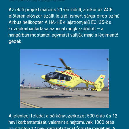
Az első projekt március 21-én indult, amikor az ACE
előterén először szállt le a jól ismert sárga-piros színű
Airbus helikopter. A HA-HBK lajstromjelű EC135-ös
középkarbantartása azonnal megkezdődött – a
hangárban mostantól egymást váltják majd a légimentő
gépek.
A jelenlegi feladat a sárkányszerkezet 500 órás és 12
havi karbantartását, valamint a hajtóművek 1000 órás
és szintén 12 havi karbantartását foglalja magában. A