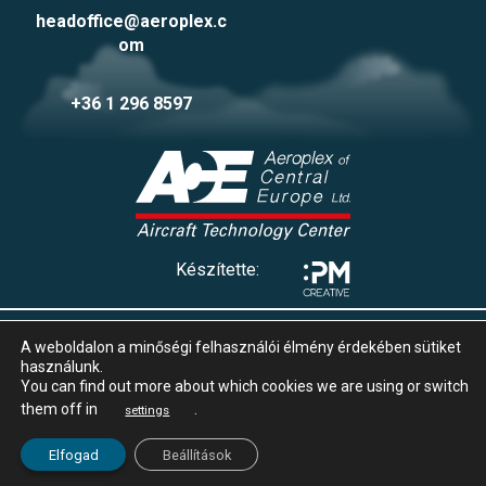
headoffice@aeroplex.c
om
+36 1 296 8597
Készítette:
Adatvédelmi tájékoztató
A weboldalon a minőségi felhasználói élmény érdekében sütiket
Impresszum
használunk.
Süti beállítások
You can find out more about which cookies we are using or switch
Whistleblowing
them off in
.
settings
© 2025 Aeroplex
Elfogad
Beállítások