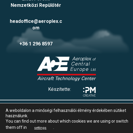
Nemzetközi Repülőtér
headoffice@aeroplex.c
om
+36 1 296 8597
Készítette:
Adatvédelmi tájékoztató
A weboldalon a minőségi felhasználói élmény érdekében sütiket
Impresszum
használunk.
Süti beállítások
You can find out more about which cookies we are using or switch
Whistleblowing
them off in
.
settings