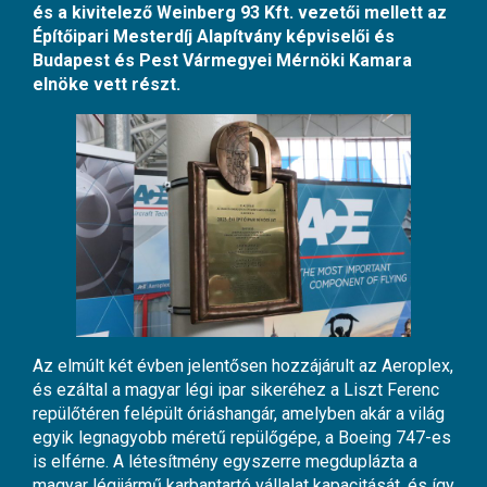
és a kivitelező Weinberg 93 Kft. vezetői mellett az
Építőipari Mesterdíj Alapítvány képviselői és
Budapest és Pest Vármegyei Mérnöki Kamara
elnöke vett részt.
Az elmúlt két évben jelentősen hozzájárult az Aeroplex,
és ezáltal a magyar légi ipar sikeréhez a Liszt Ferenc
repülőtéren felépült óriáshangár, amelyben akár a világ
egyik legnagyobb méretű repülőgépe, a Boeing 747-es
is elférne. A létesítmény egyszerre megduplázta a
magyar légijármű karbantartó vállalat kapacitását, és így