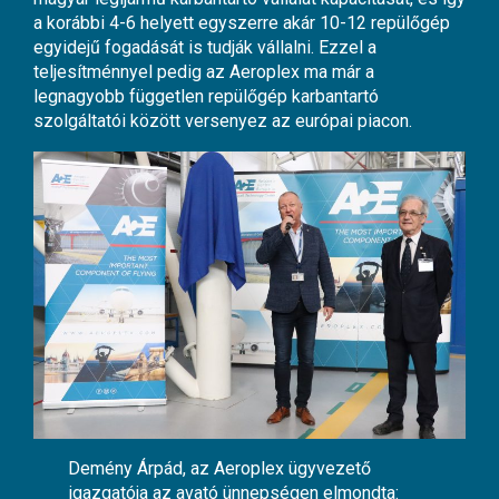
a korábbi 4-6 helyett egyszerre akár 10-12 repülőgép
egyidejű fogadását is tudják vállalni. Ezzel a
teljesítménnyel pedig az Aeroplex ma már a
legnagyobb független repülőgép karbantartó
szolgáltatói között versenyez az európai piacon.
Demény Árpád, az Aeroplex ügyvezető
igazgatója az avató ünnepségen elmondta: