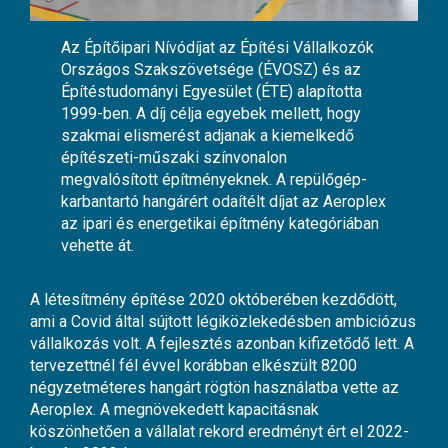
Az Építőipari Nívódíjat az Építési Vállalkozók
Országos Szakszövetsége (ÉVOSZ) és az
Építéstudományi Egyesület (ÉTE) alapította
1999-ben. A díj célja egyebek mellett, hogy
szakmai elismerést adjanak a kiemelkedő
építészeti-műszaki színvonalon
megvalósított építményeknek. A repülőgép-
karbantartó hangárért odaítélt díjat az Aeroplex
az ipari és energetikai építmény kategóriában
vehette át.
A létesítmény építése 2020 októberében kezdődött,
ami a Covid által sújtott légiközlekedésben ambiciózus
vállalkozás volt. A fejlesztés azonban kifizetődő lett. A
tervezettnél fél évvel korábban elkészült 8200
négyzetméteres hangárt rögtön használatba vette az
Aeroplex. A megnövekedett kapacitásnak
köszönhetően a vállalat rekord eredményt ért el 2022-