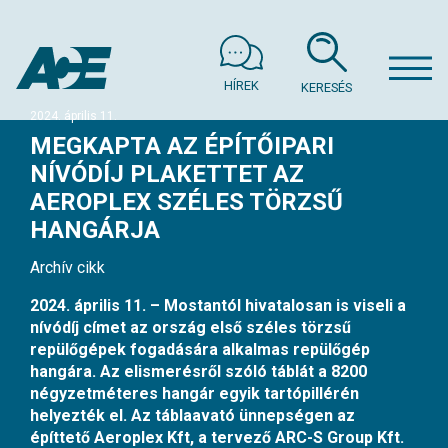
HÍREK
KERESÉS
2024. április 11.
MEGKAPTA AZ ÉPÍTŐIPARI
NÍVÓDÍJ PLAKETTET AZ
AEROPLEX SZÉLES TÖRZSŰ
HANGÁRJA
Archív cikk
2024. április 11. – Mostantól hivatalosan is viseli a
nívódíj címet az ország első széles törzsű
repülőgépek fogadására alkalmas repülőgép
hangára. Az elismerésről szóló táblát a 8200
négyzetméteres hangár egyik tartópillérén
helyezték el. Az táblaavató ünnepségen az
építtető Aeroplex Kft, a tervező ARC-S Group Kft.