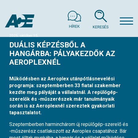
HÍREK
KERESÉS
2025. október 15.
DUÁLIS KÉPZÉSBŐL A
HANGÁRBA: PÁLYAKEZDŐK AZ
AEROPLEXNÉL
Működésben az Aeroplex utánpótlásnevelési
programja: szeptemberben 33 fiatal szakember
kezdte meg pályáját a vállalatnál. A repülőgép-
szerelők és -műszerészek már tanulmányaik
során is az Aeroplexnél szereztek gyakorlati
tapasztalatot.
Szeptemberben harminchárom új repülőgép-szerelő és
-műszerész csatlakozott az Aeroplex csapatához. Bár
most álltak munkába, a hangár és a vállalat működése