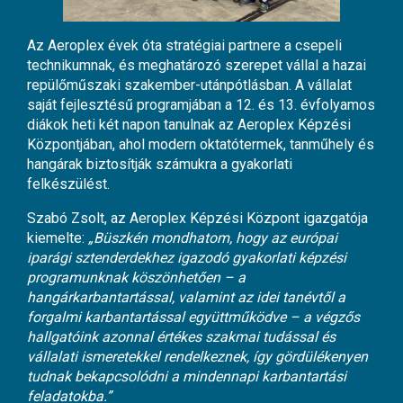
Az Aeroplex évek óta stratégiai partnere a csepeli
technikumnak, és meghatározó szerepet vállal a hazai
repülőműszaki szakember-utánpótlásban. A vállalat
saját fejlesztésű programjában a 12. és 13. évfolyamos
diákok heti két napon tanulnak az Aeroplex Képzési
Központjában, ahol modern oktatótermek, tanműhely és
hangárak biztosítják számukra a gyakorlati
felkészülést.
Szabó Zsolt, az Aeroplex Képzési Központ igazgatója
kiemelte:
„Büszkén mondhatom, hogy az európai
iparági sztenderdekhez igazodó gyakorlati képzési
programunknak köszönhetően – a
hangárkarbantartással, valamint az idei tanévtől a
forgalmi karbantartással együttműködve – a végzős
hallgatóink azonnal értékes szakmai tudással és
vállalati ismeretekkel rendelkeznek, így gördülékenyen
tudnak bekapcsolódni a mindennapi karbantartási
feladatokba.”