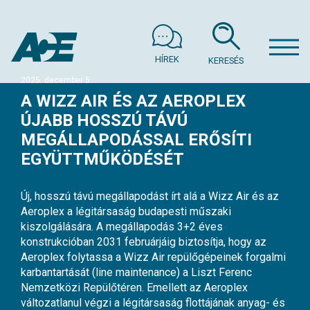
HÍREK
KERESÉS
2025. december 5.
A WIZZ AIR ÉS AZ AEROPLEX
ÚJABB HOSSZÚ TÁVÚ
MEGÁLLAPODÁSSAL ERŐSÍTI
EGYÜTTMŰKÖDÉSÉT
Új, hosszú távú megállapodást írt alá a Wizz Air és az
Aeroplex a légitársaság budapesti műszaki
kiszolgálására. A megállapodás 3+2 éves
konstrukcióban 2031 februárjáig biztosítja, hogy az
Aeroplex folytassa a Wizz Air repülőgépeinek forgalmi
karbantartását (line maintenance) a Liszt Ferenc
Nemzetközi Repülőtéren. Emellett az Aeroplex
változatlanul végzi a légitársaság flottájának anyag- és