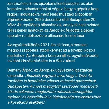
asszisztenciát és éjszakai ellenőrzéseket és akár
komplex karbantartásokat végez, hogy a gépek a kora
reggeli indulásokra megfelelő műszaki állapotban
álljanak készen. 2025 decemberétől Budapesten 20
Wizz Air repülőgép állomásozik, amelyek napi szinten
teljesítenek járatokat; az Aeroplex feladata a gépek
operatív rendelkezésre állásának fenntartása.
Az együttműködés 2021 óta áll fenn, a mostani
meghosszabbítás stabil keretet ad a további közös
munkához. Az Aeroplex készen áll az együttműködés
további kiszélesítésére is a Wizz Airrel.
Demény Árpád, az Aeroplex ügyvezető igazgatója
elmondta:
„Büszkék vagyunk arra, hogy a Wizz Air
továbbra is bennünket választ műszaki partnerének
Budapesten. A most megújított szerződés megerősíti
közös célunkat: megbízható műszaki támogatást
nyújtani és hozzájárulni a légitársaság növekedéséhez
a következő években.”