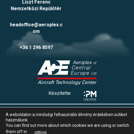
Liszt Ferenc
Nemzetközi Repülőtér
headoffice@aeroplex.c
om
+36 1 296 8597
Készítette:
Adatvédelmi tájékoztató
A weboldalon a minőségi felhasználói élmény érdekében sütiket
Impresszum
használunk.
Süti beállítások
You can find out more about which cookies we are using or switch
Whistleblowing
them off in
.
settings