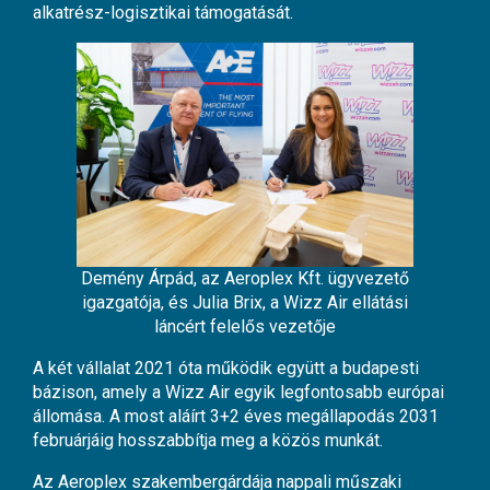
alkatrész-logisztikai támogatását.
Demény Árpád, az Aeroplex Kft. ügyvezető
igazgatója, és Julia Brix, a Wizz Air ellátási
láncért felelős vezetője
A két vállalat 2021 óta működik együtt a budapesti
bázison, amely a Wizz Air egyik legfontosabb európai
állomása. A most aláírt 3+2 éves megállapodás 2031
februárjáig hosszabbítja meg a közös munkát.
Az Aeroplex szakembergárdája nappali műszaki